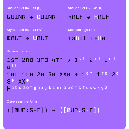
Stylistic Set 04 – alt [Q]
Stylistic Set 05 – alt [R]
QUINN →
Q
UINN
RALF →
R
ALF
Stylistic Set 06 – alt [W]
Standard Ligatures
WALT →
W
ALT
ra
fi
ot re
fl
et
Superior Letters
1st 2nd 3rd 4th → 1
st
2
nd
3
rd
4
th
1er 1re 2e 3e XXe → 1
er
1
re
2
e
3
e
XX
e
H
abcdefghijklmnopqrstuvwxyz
Case-Sensitive Forms
([@UP:S-F]) →
([@
UP
:
S
-
F
])