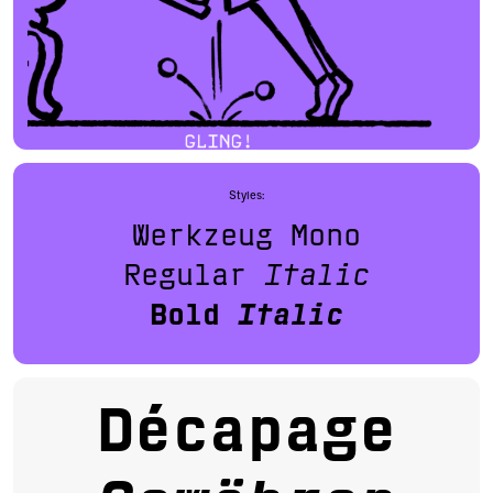
Styles:
Werkzeug Mono
Regular
Italic
Bold
Italic
Décapage