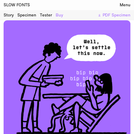
SLOW FONTS
Menu
Fonts
Story
Specimen
Tester
Buy
PDF
Specimen
Trials
Custom
Goods
Information
Licensing
Account
Cart