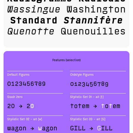
Wassingue
Washington
Standard
Stannifère
Quenotte
Quenouilles
Features (selection)
Default Figures
Oldstyle Figures
0123456789
0123456789
Slash Zero
Stylistic Set 01 – alt [t]
20 → 2
0
totem →
t
o
t
em
Stylistic Set 02 – alt [w]
Stylistic Set 03 – alt [G]
wagon →
w
agon
GILL →
G
ILL