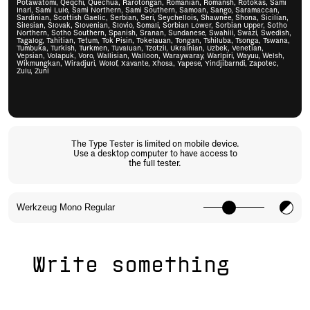
Potawatomi, Qeqchi, Quechua, Rarotongan, Romanian, Romansh, Rotokas, Sami
Inari, Sami Lule, Sami Northern, Sami Southern, Samoan, Sango, Saramaccan,
Sardinian, Scottish Gaelic, Serbian, Seri, Seychellois, Shawnee, Shona, Sicilian,
Silesian, Slovak, Slovenian, Slovio, Somali, Sorbian Lower, Sorbian Upper, Sotho
Northern, Sotho Southern, Spanish, Sranan, Sundanese, Swahili, Swazi, Swedish,
Tagalog, Tahitian, Tetum, Tok Pisin, Tokelauan, Tongan, Tshiluba, Tsonga, Tswana,
Tumbuka, Turkish, Turkmen, Tuvaluan, Tzotzil, Ukrainian, Uzbek, Venetian,
Vepsian, Volapuk, Voro, Wallisian, Walloon, Waraywaray, Warlpiri, Wayuu, Welsh,
Wikmungkan, Wiradjuri, Wolof, Xavante, Xhosa, Yapese, Yindjibarndi, Zapotec,
Zulu, Zuni
The Type Tester is limited on mobile device.
Use a desktop computer to have access to
the full tester.
Write something