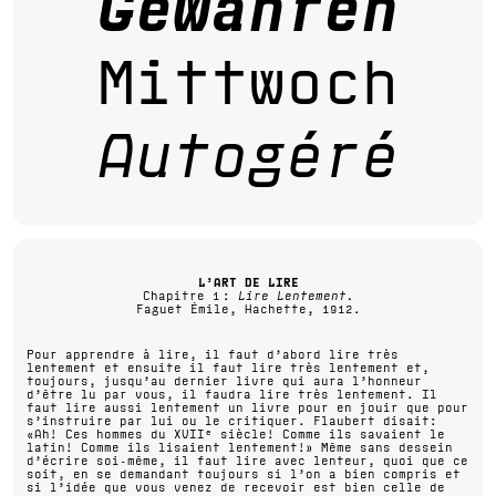
Gewähren
Mittwoch
Autogéré
L’ART DE LIRE
Chapitre 1 :
Lire Lentement.
Faguet Émile, Hachette, 1912.
Pour apprendre à lire, il faut d’abord lire très
lentement et ensuite il faut lire très lentement et,
toujours, jusqu’au dernier livre qui aura l’honneur
d’être lu par vous, il faudra lire très lentement. Il
faut lire aussi lentement un livre pour en jouir que pour
s’instruire par lui ou le critiquer. Flaubert disait:
«Ah! Ces hommes du XVII
e
siècle! Comme ils savaient le
latin! Comme ils lisaient lentement!» Même sans dessein
d’écrire soi-même, il faut lire avec lenteur, quoi que ce
soit, en se demandant toujours si l’on a bien compris et
si l’idée que vous venez de recevoir est bien celle de