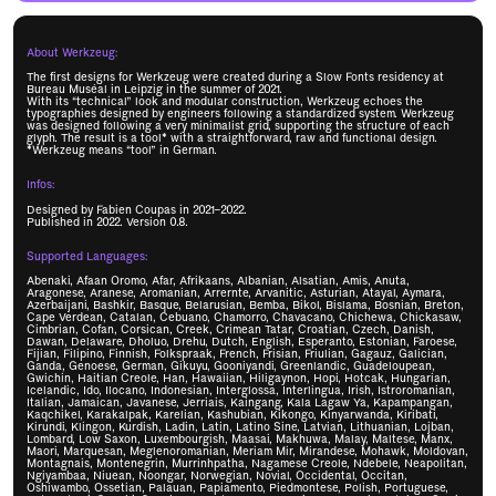
About Werkzeug:
The first designs for Werkzeug were created during a Slow Fonts residency at
Bureau Muséal in Leipzig in the summer of 2021.
With its “technical” look and modular construction, Werkzeug echoes the
typographies designed by engineers following a standardized system. Werkzeug
was designed following a very minimalist grid, supporting the structure of each
glyph. The result is a tool* with a straightforward, raw and functional design.
*Werkzeug means “tool” in German.
Infos:
Designed by Fabien Coupas in 2021–2022.
Published in 2022. Version 0.8.
Supported Languages:
Abenaki, Afaan Oromo, Afar, Afrikaans, Albanian, Alsatian, Amis, Anuta,
Aragonese, Aranese, Aromanian, Arrernte, Arvanitic, Asturian, Atayal, Aymara,
Azerbaijani, Bashkir, Basque, Belarusian, Bemba, Bikol, Bislama, Bosnian, Breton,
Cape Verdean, Catalan, Cebuano, Chamorro, Chavacano, Chichewa, Chickasaw,
Cimbrian, Cofan, Corsican, Creek, Crimean Tatar, Croatian, Czech, Danish,
Dawan, Delaware, Dholuo, Drehu, Dutch, English, Esperanto, Estonian, Faroese,
Fijian, Filipino, Finnish, Folkspraak, French, Frisian, Friulian, Gagauz, Galician,
Ganda, Genoese, German, Gikuyu, Gooniyandi, Greenlandic, Guadeloupean,
Gwichin, Haitian Creole, Han, Hawaiian, Hiligaynon, Hopi, Hotcak, Hungarian,
Icelandic, Ido, Ilocano, Indonesian, Interglossa, Interlingua, Irish, Istroromanian,
Italian, Jamaican, Javanese, Jerriais, Kaingang, Kala Lagaw Ya, Kapampangan,
Kaqchikel, Karakalpak, Karelian, Kashubian, Kikongo, Kinyarwanda, Kiribati,
Kirundi, Klingon, Kurdish, Ladin, Latin, Latino Sine, Latvian, Lithuanian, Lojban,
Lombard, Low Saxon, Luxembourgish, Maasai, Makhuwa, Malay, Maltese, Manx,
Maori, Marquesan, Meglenoromanian, Meriam Mir, Mirandese, Mohawk, Moldovan,
Montagnais, Montenegrin, Murrinhpatha, Nagamese Creole, Ndebele, Neapolitan,
Ngiyambaa, Niuean, Noongar, Norwegian, Novial, Occidental, Occitan,
Oshiwambo, Ossetian, Palauan, Papiamento, Piedmontese, Polish, Portuguese,