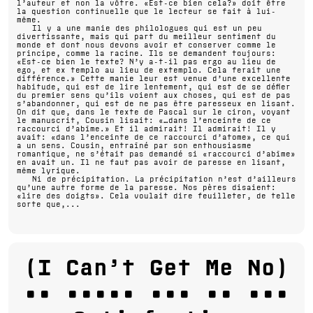
l’auteur et non la vôtre. «Est-ce bien cela?» doit être
la question continuelle que le lecteur se fait à lui-
même.
Il y a une manie des philologues qui est un peu
divertissante, mais qui part du meilleur sentiment du
monde et dont nous devons avoir et conserver comme le
principe, comme la racine. Ils se demandent toujours:
«Est-ce bien le texte? N’y a-t-il pas ergo au lieu de
ego, et ex templo au lieu de extemplo. Cela ferait une
différence.» Cette manie leur est venue d’une excellente
habitude, qui est de lire lentement, qui est de se défier
du premier sens qu’ils voient aux choses, qui est de pas
s’abandonner, qui est de ne pas être paresseux en lisant.
On dit que, dans le texte de Pascal sur le ciron, voyant
le manuscrit, Cousin lisait: «…dans l’enceinte de ce
raccourci d’abîme.» Et il admirait! Il admirait! Il y
avait: «dans l’enceinte de ce raccourci d’atome», ce qui
a un sens. Cousin, entraîné par son enthousiasme
romantique, ne s’était pas demandé si «raccourci d’abîme»
en avait un. Il ne faut pas avoir de paresse en lisant,
même lyrique.
Ni de précipitation. La précipitation n’est d’ailleurs
qu’une autre forme de la paresse. Nos pères disaient:
«lire des doigts». Cela voulait dire feuilleter, de telle
sorte que,
(I Can’t Get Me No)
•• ••••• ••• •• •••