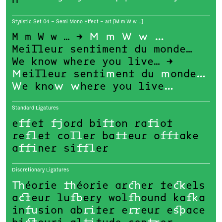
Stylistic Set 04 – Semi Mono Effect – alt [M m W w …]
M m W w … →
M m W w …
Meilleur sentiment du monde…
We know where you live… →
M
eilleur senti
m
ent du
m
onde
…
W
e kno
w
w
here you live
…
Standard Ligatures
e
ff
et
fj
ord bi
ft
on ra
fi
ot
re
fl
et co
ll
er ba
tt
eur o
fft
ake
a
ffi
ner si
ffl
er
Discretionary Ligatures
Th
éorie
th
éorie ar
ch
er te
ck
els
a
ct
eur lu
fb
ery wol
fh
ound ka
fk
a
in
fu
sion ab
ri
ter e
rr
eur e
sp
ace