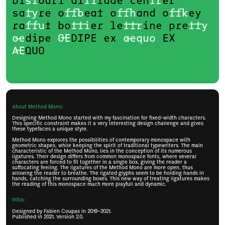
bi
st
ouri al
ti
tude cen
tr
er
sa
ty
re o
ffb
eat o
ffh
and o
ffk
ey
ra
ffu
t bo
tti
er le
ttr
ine pre
tty
œ
dipe
Œ
DIPE ex
æquo
EX
Æ
QUO
About Method Mono:
Designing Method Mono started with my fascination for fixed-width characters.
This specific constraint makes it a very interesting design challenge and gives
these typefaces a unique style.
Method Mono explores the possibilities of contemporary monospace with
geometric shapes, while keeping the spirit of traditional typewriters. The main
characteristic of the Method Mono, lies in the conception of its numerous
ligatures. Their design differs from common monospace fonts, where several
characters are forced to fit together in a single box, giving the reader a
suffocating feeling. The ligatures of the Method Mono are more open, thus
allowing the reader to breathe. The ligated glyphs seem to be holding hands in
hands, catching the surrounding boxes. This new way of treating ligatures makes
the reading of this monospace much more playfull and dynamic.
Infos:
Designed by Fabien Coupas in 2019–2021.
Published in 2021. Version 2.0.