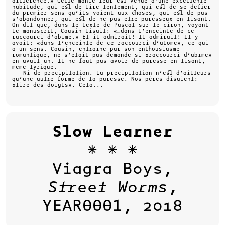
différence.» Cette manie leur est venue d’une excellente
habitude, qui est de lire lentement, qui est de se défier
du premier sens qu’ils voient aux choses, qui est de pas
s’abandonner, qui est de ne pas être paresseux en lisant.
On dit que, dans le texte de Pascal sur le ciron, voyant
le manuscrit, Cousin lisait: «…dans l’enceinte de ce
raccourci d’abîme.» Et il admirait! Il admirait! Il y
avait: «dans l’enceinte de ce raccourci d’atome», ce qui
a un sens. Cousin, entraîné par son enthousiasme
romantique, ne s’était pas demandé si «raccourci d’abîme»
en avait un. Il ne faut pas avoir de paresse en lisant,
même lyrique.
Ni de précipitation. La précipitation n’est d’ailleurs
qu’une autre forme de la paresse. Nos pères disaient:
«lire des doigts». Cela
Slow Learner
✳ ✳ ✳
Viagra Boys,
Street Worms
,
YEAR0001
,
2018