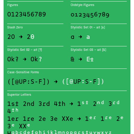
Figures
Oldstyle Figures
0123456789
0123456789
Slash Zero
Stylistic Set 01 – alt [a]
20 → 2
0
a →
a
Stylistic Set 02 – alt [?]
Stylistic Set 03 – alt [&]
Ok? → Ok
?
& →
&
Case-Sensitive Forms
([@UP:S-F]) →
([@
UP
:
S
-
F
])
Superior Letters
1st 2nd 3rd 4th → 1
st
2
nd
3
rd
4
th
1er 1re 2e 3e XXe → 1
er
1
re
2
e
3
e
XX
e
H
abcdefghijklmnopqrstuvwxyz