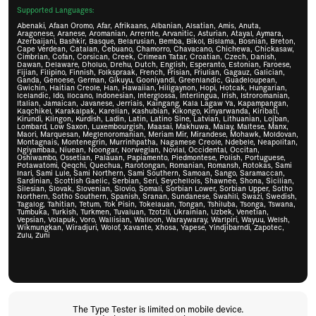
Supported Languages:
Abenaki, Afaan Oromo, Afar, Afrikaans, Albanian, Alsatian, Amis, Anuta,
Aragonese, Aranese, Aromanian, Arrernte, Arvanitic, Asturian, Atayal, Aymara,
Azerbaijani, Bashkir, Basque, Belarusian, Bemba, Bikol, Bislama, Bosnian, Breton,
Cape Verdean, Catalan, Cebuano, Chamorro, Chavacano, Chichewa, Chickasaw,
Cimbrian, Cofan, Corsican, Creek, Crimean Tatar, Croatian, Czech, Danish,
Dawan, Delaware, Dholuo, Drehu, Dutch, English, Esperanto, Estonian, Faroese,
Fijian, Filipino, Finnish, Folkspraak, French, Frisian, Friulian, Gagauz, Galician,
Ganda, Genoese, German, Gikuyu, Gooniyandi, Greenlandic, Guadeloupean,
Gwichin, Haitian Creole, Han, Hawaiian, Hiligaynon, Hopi, Hotcak, Hungarian,
Icelandic, Ido, Ilocano, Indonesian, Interglossa, Interlingua, Irish, Istroromanian,
Italian, Jamaican, Javanese, Jerriais, Kaingang, Kala Lagaw Ya, Kapampangan,
Kaqchikel, Karakalpak, Karelian, Kashubian, Kikongo, Kinyarwanda, Kiribati,
Kirundi, Klingon, Kurdish, Ladin, Latin, Latino Sine, Latvian, Lithuanian, Lojban,
Lombard, Low Saxon, Luxembourgish, Maasai, Makhuwa, Malay, Maltese, Manx,
Maori, Marquesan, Meglenoromanian, Meriam Mir, Mirandese, Mohawk, Moldovan,
Montagnais, Montenegrin, Murrinhpatha, Nagamese Creole, Ndebele, Neapolitan,
Ngiyambaa, Niuean, Noongar, Norwegian, Novial, Occidental, Occitan,
Oshiwambo, Ossetian, Palauan, Papiamento, Piedmontese, Polish, Portuguese,
Potawatomi, Qeqchi, Quechua, Rarotongan, Romanian, Romansh, Rotokas, Sami
Inari, Sami Lule, Sami Northern, Sami Southern, Samoan, Sango, Saramaccan,
Sardinian, Scottish Gaelic, Serbian, Seri, Seychellois, Shawnee, Shona, Sicilian,
Silesian, Slovak, Slovenian, Slovio, Somali, Sorbian Lower, Sorbian Upper, Sotho
Northern, Sotho Southern, Spanish, Sranan, Sundanese, Swahili, Swazi, Swedish,
Tagalog, Tahitian, Tetum, Tok Pisin, Tokelauan, Tongan, Tshiluba, Tsonga, Tswana,
Tumbuka, Turkish, Turkmen, Tuvaluan, Tzotzil, Ukrainian, Uzbek, Venetian,
Vepsian, Volapuk, Voro, Wallisian, Walloon, Waraywaray, Warlpiri, Wayuu, Welsh,
Wikmungkan, Wiradjuri, Wolof, Xavante, Xhosa, Yapese, Yindjibarndi, Zapotec,
Zulu, Zuni
The Type Tester is limited on mobile device.