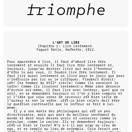
triomphe
L’ART DE LIRE
Chapitre 1 :
Lire Lentement.
Faguet Émile, Hachette, 1912.
Pour apprendre à lire, il faut d’abord lire très
lentement et ensuite il faut lire très lentement et,
toujours, jusqu’au dernier livre qui aura l’honneur
d’être lu par vous, il faudra lire très lentement. Il
faut lire aussi lentement un livre pour en jouir que pour
s’instruire par lui ou le critiquer. Flaubert disait:
«Ah! Ces hommes du XVII
e
siècle! Comme ils savaient le
latin! Comme ils lisaient lentement!» Même sans dessein
d’écrire soi-même, il faut lire avec lenteur, quoi que ce
soit, en se demandant toujours si l’on a bien compris et
si l’idée que vous venez de recevoir est bien celle de
l’auteur et non la vôtre. «Est-ce bien cela?» doit être
la question continuelle que le lecteur se fait à lui-
même.
Il y a une manie des philologues qui est un peu
divertissante, mais qui part du meilleur sentiment du
monde et dont nous devons avoir et conserver comme le
principe, comme la racine. Ils se demandent toujours:
«Est-ce bien le texte? N’y a-t-il pas ergo au lieu de
ego, et ex templo au lieu de extemplo. Cela ferait une